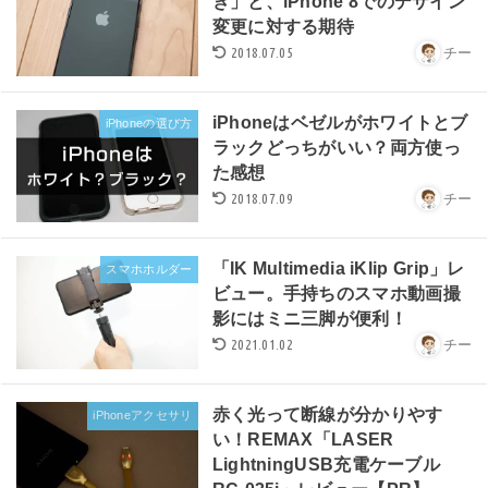
き」と、iPhone 8でのデザイン
変更に対する期待
2018.07.05
チー
iPhoneはベゼルがホワイトとブ
iPhoneの選び方
ラックどっちがいい？両方使っ
た感想
2018.07.09
チー
「IK Multimedia iKlip Grip」レ
スマホホルダー
ビュー。手持ちのスマホ動画撮
影にはミニ三脚が便利！
2021.01.02
チー
赤く光って断線が分かりやす
iPhoneアクセサリ
い！REMAX「LASER
LightningUSB充電ケーブル