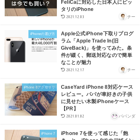
FeliCaに対応した日本人にピッ
タリのiPhone
2021.12.03
チー
Apple公式iPhone下取りプログ
iPhoneの選び方
ラム「Apple Trade In(旧
GiveBack)」を使ってみた。条
件が緩く、郵送対応なので簡単
なことが魅力
2021.12.17
チー
CaseYard iPhone 8対応ケース
iPhone 8アクセサリ
レビュー。パパが車好きの子供
に見せたい木製iPhoneケース
【PR】
2021.01.02
パパンダ
iPhone 7を使って感じた「飽
iPhone 7