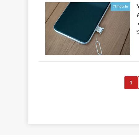
Y!mobile
1