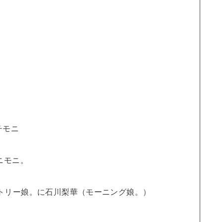
チモニ
ニモニ。
／カントリー娘。に石川梨華（モーニング娘。）