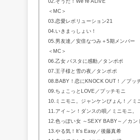
02.そうだ！We’re ALIVE
＜MC＞
03.恋愛レボリューション21
04.いきまっしょい！
05.男友達／安倍なつみ＋5期メンバー
＜MC＞
06.乙女 パスタに感動／タンポポ
07.王子様と雪の夜／タンポポ
08.BABY！恋にKNOCK OUT！／プッ
09.ちょこっとLOVE／プッチモニ
10.ミニモニ。ジャンケンぴょん！／ミ
11.アイ～ン！ダンスの唄／ミニモニ。
12.色っぽい女 ～SEXY BABY～
13.やる気！It’s Easy／後藤真希