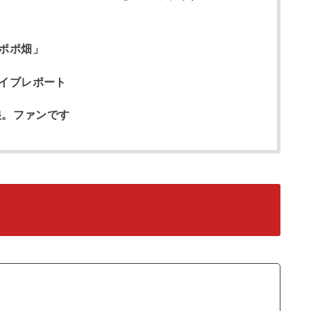
ポポ畑」
イブレポート
娘。ファンです