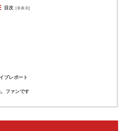
目次
[
非表示
]
イブレポート
娘。ファンです