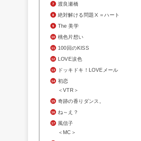
渡良瀬橋
絶対解ける問題Ⅹ＝ハート
The 美学
桃色片想い
100回のKISS
LOVE涙色
ドッキドキ！LOVEメール
初恋
＜VTR＞
奇跡の香りダンス。
ね～え？
風信子
＜MC＞