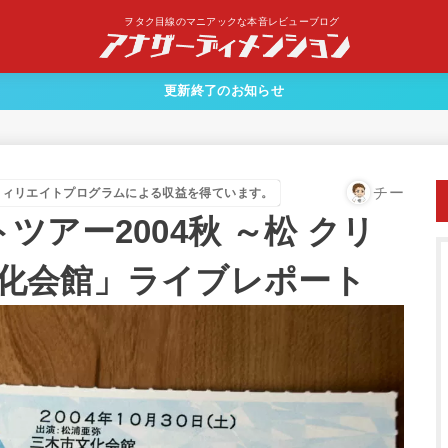
ヲタク目線のマニアックな本音レビューブログ
更新終了のお知らせ
チー
フィリエイトプログラムによる収益を得ています。
アー2004秋 ～松 クリ
市文化会館」ライブレポート