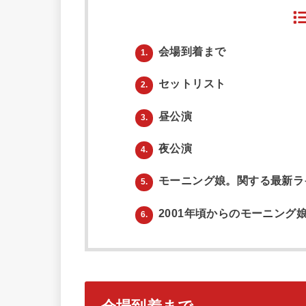
会場到着まで
1.
セットリスト
2.
昼公演
3.
夜公演
4.
モーニング娘。関する最新ラ
5.
2001年頃からのモーニング
6.