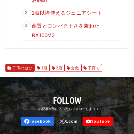
1歳以降使えるジュニアシート
画質とコンパクトさを兼ねた
RX100M3
子供の遊び
1歳
2歳
倉敷
子育て
FOLLOW