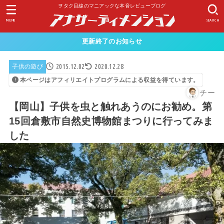
ヲタク目線のマニアックな本音レビューブログ
MENU
SEARCH
更新終了のお知らせ
2015.12.02
2020.12.28
子供の遊び
本ページはアフィリエイトプログラムによる収益を得ています。
チー
【岡山】子供を虫と触れあうのにお勧め。第
15回倉敷市自然史博物館まつりに行ってみま
した