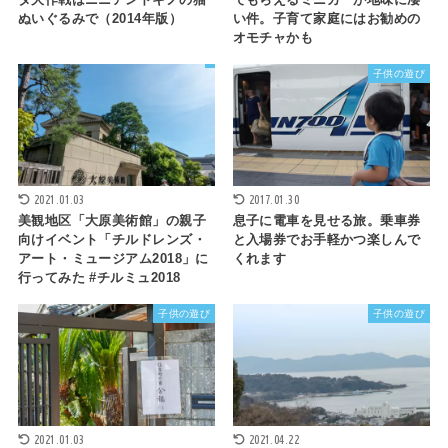
ぬいぐるみで（2014年版）
い件。子育て家庭にはお勧めの
オモチャかも
子供の遊び
2021.01.03
2017.01.30
美観地区「大原美術館」の親子
息子に電車を見せる旅。乗車券
向けイベント「チルドレンズ・
と入場券でお手軽かつ楽しんで
アート・ミュージアム2018」に
くれます
行ってみた #チルミュ2018
子供の遊び
子供の遊び
2021.01.03
2021.04.22