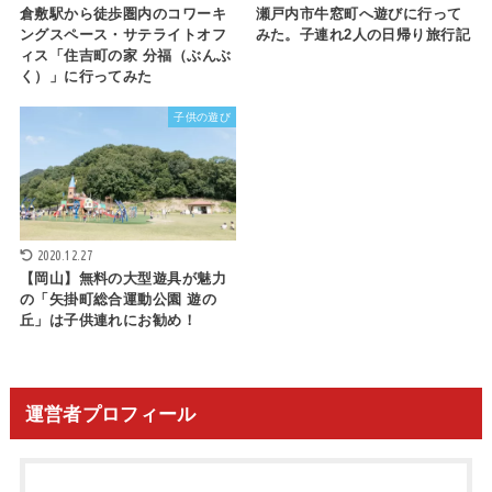
倉敷駅から徒歩圏内のコワーキ
瀬戸内市牛窓町へ遊びに行って
ングスペース・サテライトオフ
みた。子連れ2人の日帰り旅行記
ィス「住吉町の家 分福（ぶんぶ
く）」に行ってみた
子供の遊び
2020.12.27
【岡山】無料の大型遊具が魅力
の「矢掛町総合運動公園 遊の
丘」は子供連れにお勧め！
運営者プロフィール