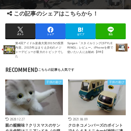
この記事のシェアはこちらから！
ポスト
シェア
はてブ
送る
第4回アイドル楽曲大賞2015の投票
Spigen「スタイルリング(STYLE
内容。2015年はまりえ(34)のメジ
RING)」レビュー。iPhoneを裸で
ャーデビューが最大のトピックでし
使いたい人にお勧め【PR】
た
RECOMMEND
子供の遊び
子供の遊び
2020.12.27
2021.06.09
親の醍醐味？クリスマスのサン
クロネコメンバーズのポイント
タ大作戦はニニアンドキノの猫
でもらえるミニカーが地味に凄