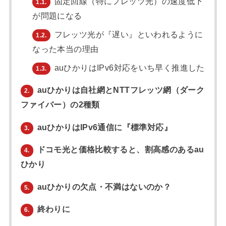
固定回線（特にフレッツ光）の速度低下
1.1.
が問題になる
フレッツ光が『遅い』といわれるように
1.2.
なった本当の理由
auひかりはIPv6対応をいち早く推進した
1.3.
auひかりは自社網とNTTフレッツ網（ダーク
2.
ファイバー）の2種類
auひかりはIPv6通信に『標準対応』
3.
ドコモ光と価格比較すると、割高感のあるau
4.
ひかり
auひかりの欠点・不満はないのか？
5.
終わりに
6.