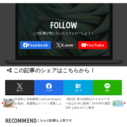
FOLLOW
この記事のシェアはこちらから！
ポスト
シェア
はてブ
送る
年賀状と名刺整理にはScanSnapが
【朝活】第12回岡山スマホユーザ
お勧め。紙書類はドンドン廃棄しよ
ー会は1/19に開催！2014年の運営
う
方針も合わせてご報告
RECOMMEND