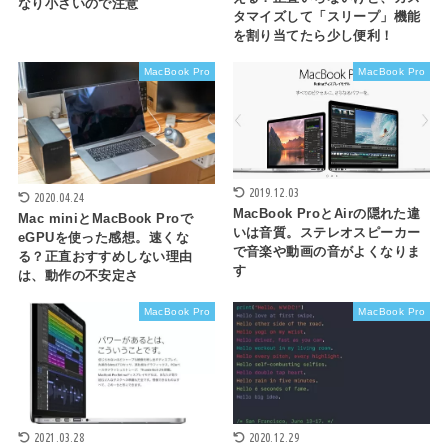
なり小さいので注意
タマイズして「スリープ」機能
を割り当てたら少し便利！
MacBook Pro
MacBook Pro
2019.12.03
2020.04.24
MacBook ProとAirの隠れた違
Mac miniとMacBook Proで
いは音質。ステレオスピーカー
eGPUを使った感想。速くな
で音楽や動画の音がよくなりま
る？正直おすすめしない理由
す
は、動作の不安定さ
MacBook Pro
MacBook Pro
2021.03.28
2020.12.29