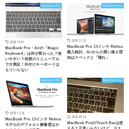
MacBook Pro
MacBook Pro
2020.12.25
2020.10.01
MacBook Pro 13インチ Retina
MacBook Pro・Airの「Magic
購入検討。Airからの買い換え理
Keyboard」は何が変わった？使
由はスペックと「憧れ」
いやすい？待望のリニューアル
で大満足！外付けキーボードは
もういらない
MacBook Pro
MacBook Pro
2020.12.24
2020.09.30
MacBook Pro 13インチ Retina
MacBook ProのTouch Barは使
モデルのデフォルト解像度はか
える？正直いらないけど、カス