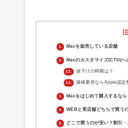
Macを販売している店舗
1.
Macのカスタマイズ(CTO)
2.
値下げの時期は？
2.1.
価格重視ならApple認
2.2.
Macをはじめて購入するなら「M
3.
WEBと実店舗どちらで買う
4.
どこで買うのが安い？割引・
5.