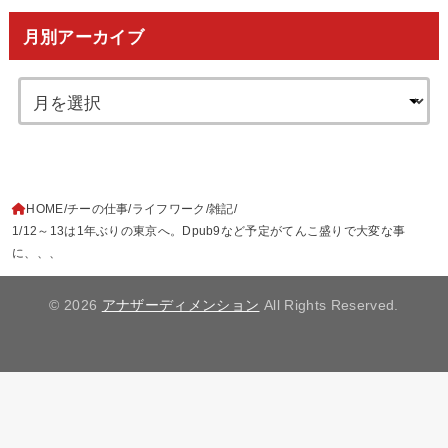
月別アーカイブ
HOME
チーの仕事
ライフワーク
雑記
1/12～13は1年ぶりの東京へ。Dpub9など予定がてんこ盛りで大変な事
に、、、
© 2026
アナザーディメンション
All Rights Reserved.