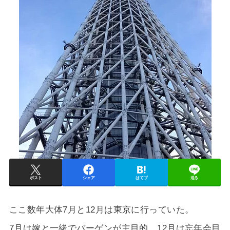
ポスト
シェア
はてブ
送る
ここ数年大体7月と12月は東京に行っていた。
7月は嫁と一緒でバーゲンが主目的。12月は忘年会目