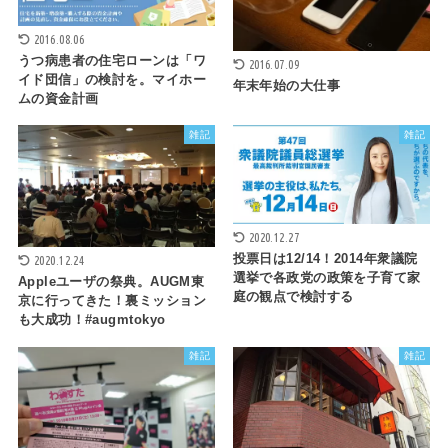
2016.08.06
うつ病患者の住宅ローンは「ワ
2016.07.09
イド団信」の検討を。マイホー
年末年始の大仕事
ムの資金計画
雑記
雑記
2020.12.27
投票日は12/14！2014年衆議院
2020.12.24
選挙で各政党の政策を子育て家
Appleユーザの祭典。AUGM東
庭の観点で検討する
京に行ってきた！裏ミッション
も大成功！#augmtokyo
雑記
雑記