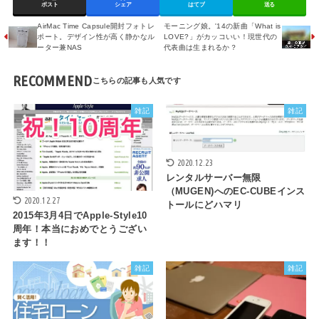
ポスト
シェア
はてブ
送る
AirMac Time Capsule開封フォトレ
モーニング娘。'14の新曲「What is
ポート。デザイン性が高く静かなル
LOVE?」がカッコいい！現世代の
ーター兼NAS
代表曲は生まれるか？
RECOMMEND
雑記
雑記
2020.12.23
レンタルサーバー無限
（MUGEN)へのEC-CUBEインス
2020.12.27
トールにどハマリ
2015年3月4日でApple-Style10
周年！本当におめでとうござい
ます！！
雑記
雑記