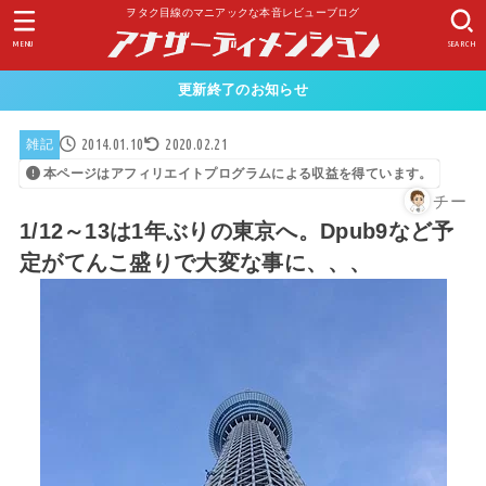
ヲタク目線のマニアックな本音レビューブログ
MENU
SEARCH
更新終了のお知らせ
2014.01.10
2020.02.21
雑記
本ページはアフィリエイトプログラムによる収益を得ています。
チー
1/12～13は1年ぶりの東京へ。Dpub9など予
定がてんこ盛りで大変な事に、、、