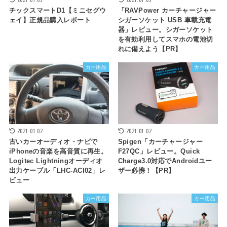
チックスマートD1【ミニセグウ
「RAVPower カーチャージャー
ェイ】正規品購入レポート
シガーソケット USB 車載充電
器」レビュー。シガーソケット
を有効利用してスマホの電池切
れに備えよう【PR】
カー用品
カー用品
2021.01.02
2021.01.02
古いカーオーディオ・ナビで
Spigen「カーチャージャー
iPhoneの音楽を高音質に再生。
F27QC」レビュー。Quick
Logitec Lightningオーディオ
Charge3.0対応でAndroidユー
出力ケーブル「LHC-ACI02」レ
ザー必携！【PR】
ビュー
カー用品
カー用品