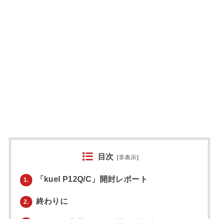
目次
[
非表示
]
「kuel P12Q/C」開封レポート
1.
終わりに
2.