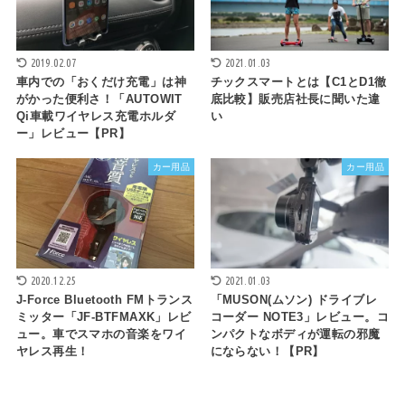
2019.02.07
2021.01.03
車内での「おくだけ充電」は神
チックスマートとは【C1とD1徹
がかった便利さ！「AUTOWIT
底比較】販売店社長に聞いた違
Qi車載ワイヤレス充電ホルダ
い
ー」レビュー【PR】
カー用品
カー用品
2020.12.25
2021.01.03
J-Force Bluetooth FMトランス
「MUSON(ムソン) ドライブレ
ミッター「JF-BTFMAXK」レビ
コーダー NOTE3」レビュー。コ
ュー。車でスマホの音楽をワイ
ンパクトなボディが運転の邪魔
ヤレス再生！
にならない！【PR】