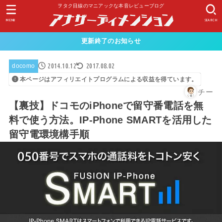
ヲタク目線のマニアックな本音レビューブログ
MENU
SEARCH
更新終了のお知らせ
2014.10.12
2017.08.02
docomo
本ページはアフィリエイトプログラムによる収益を得ています。
チー
【裏技】ドコモのiPhoneで留守番電話を無
料で使う方法。IP-Phone SMARTを活用した
留守電環境構手順