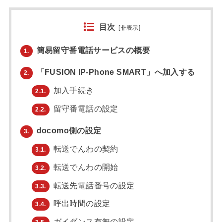
目次
[
非表示
]
簡易留守番電話サービスの概要
1.
「FUSION IP-Phone SMART」へ加入する
2.
加入手続き
2.1.
留守番電話の設定
2.2.
docomo側の設定
3.
転送でんわの契約
3.1.
転送でんわの開始
3.2.
転送先電話番号の設定
3.3.
呼出時間の設定
3.4.
ガイダンス有無の設定