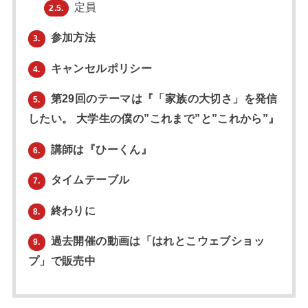
定員
2.5.
参加方法
3.
キャンセルポリシー
4.
第29回のテーマは『「家族の大切さ」を発信
5.
したい。 大学生の僕の”これまで”と”これから”』
講師は『ひーくん』
6.
タイムテーブル
7.
終わりに
8.
過去開催の動画は「はれとこウェブショッ
9.
プ」で販売中