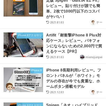
定版 Spigen「Glas.tR EZ Fit」
レビュー。貼り付けが誰でも簡
単、2枚で1000円以下のコスパ
がヤバい！
2021.01.03
チー
Artifit「耐衝撃iPhone 8 Plus対
iPhone 8アクセサリ
応ケース」レビュー。バキフォ
ンにならないための2,000円で買
えるケース【PR】
2021.01.03
mienojunpei
iPhone 8長期利用レビュー。フ
iPhone 8
ロントパネルが「ホワイト」モ
デルの存在が今でも貴重な、ホ
ームボタン搭載モデル
2021.12.03
チー
Spigen「ネオ・ハイブリッド
iPhone 8アクセサリ