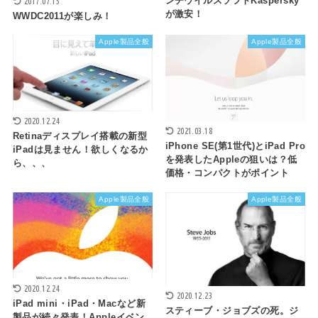
ンチウイルスソフトKaspersky
2017.07.15
が激安！
WWDC2011が楽しみ！
Apple製品全般
Apple製品全般
2020.12.24
2021.03.18
Retinaディスプレイ搭載の新型
iPhone SE(第1世代)とiPad Pro
iPadは見ません！欲しくなるか
を発表したAppleの狙いは？低
ら、、、
価格・コンパクトがポイント
Apple製品全般
Apple製品全般
2020.12.24
2020.12.23
iPad mini・iPad・Macなど新
スティーブ・ジョブズの死。ジ
製品が続々発表！Appleイベン