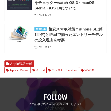
をチェックーwatch OS 3・macOS
Sierra・iOS 10について
2020.12.29
格安スマホ対策？iPhone SE(第
関連記事
1世代)とiPadで揃ったエントリーモデル
の投入理由を考察
2021.01.02
Apple製品全般
Apple Music
iOS 9
OS X El Capitan
WWDC
FOLLOW