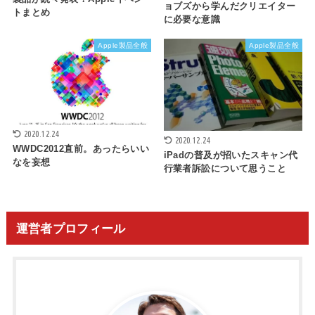
ョブズから学んだクリエイター
トまとめ
に必要な意識
Apple製品全般
Apple製品全般
2020.12.24
2020.12.24
WWDC2012直前。あったらいい
iPadの普及が招いたスキャン代
なを妄想
行業者訴訟について思うこと
運営者プロフィール