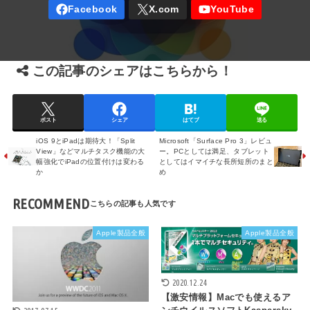
この記事のシェアはこちらから！
ポスト
シェア
はてブ
送る
iOS 9とiPadは期待大！「Split
Microsoft「Surface Pro 3」レビュ
View」などマルチタスク機能の大
ー。PCとしては満足、タブレット
幅強化でiPadの位置付けは変わる
としてはイマイチな長所短所のまと
か
め
RECOMMEND
Apple製品全般
Apple製品全般
2020.12.24
【激安情報】Macでも使えるア