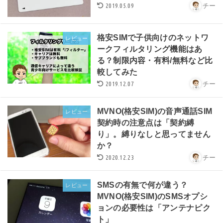
2019.05.09
チー
格安SIMで子供向けのネットワ
レビュー
ークフィルタリング機能はあ
る？制限内容・有料/無料など比
較してみた
2019.12.07
チー
MVNO(格安SIM)の音声通話SIM
レビュー
契約時の注意点は「契約縛
り」。縛りなしと思ってません
か？
2020.12.23
チー
SMSの有無で何が違う？
レビュー
MVNO(格安SIM)のSMSオプシ
ョンの必要性は「アンテナピク
ト」