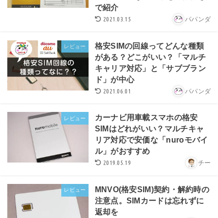
で紹介
2021.03.15
パパンダ
格安SIMの回線ってどんな種類
レビュー
がある？どこがいい？「マルチ
キャリア対応」と「サブブラン
ド」が中心
2021.06.01
パパンダ
カーナビ用車載スマホの格安
レビュー
SIMはどれがいい？マルチキャ
リア対応で安価な「nuroモバイ
ル」がおすすめ
2019.05.19
チー
MNVO(格安SIM)契約・解約時の
レビュー
注意点。SIMカードは忘れずに
返却を