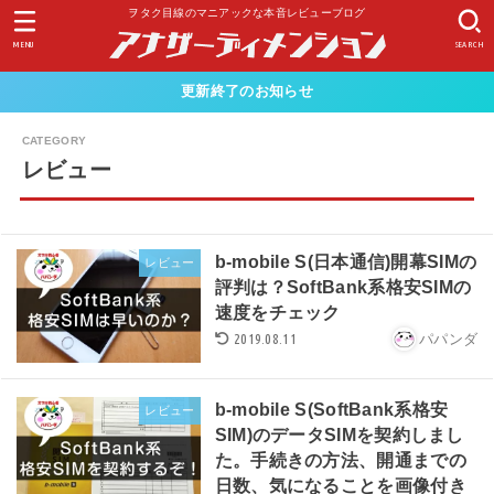
ヲタク目線のマニアックな本音レビューブログ
MENU
SEARCH
更新終了のお知らせ
レビュー
b-mobile S(日本通信)開幕SIMの
レビュー
評判は？SoftBank系格安SIMの
速度をチェック
2019.08.11
パパンダ
b-mobile S(SoftBank系格安
レビュー
SIM)のデータSIMを契約しまし
た。手続きの方法、開通までの
日数、気になることを画像付き