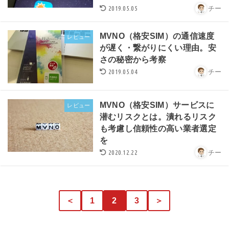
2019.05.05
チー
MVNO（格安SIM）の通信速度
レビュー
が遅く・繋がりにくい理由。安
さの秘密から考察
2019.05.04
チー
MVNO（格安SIM）サービスに
レビュー
潜むリスクとは。潰れるリスク
も考慮し信頼性の高い業者選定
を
2020.12.22
チー
＜
1
2
3
＞