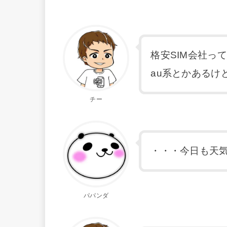
格安SIM会社っ
au系とかあるけ
チー
・・・今日も天
パパンダ