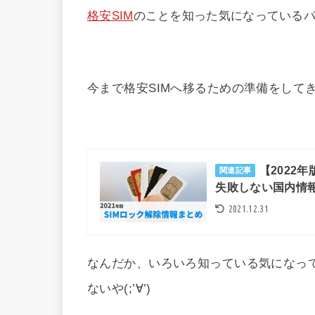
格安SIM
のことを知った気になっている
今まで格安SIMへ移るための準備をして
【2022
関連記事
失敗しない国内情
2021.12.31
なんだか、いろいろ知っている気になっ
ないや(;’∀’)