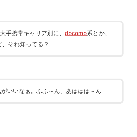
て大手携帯キャリア別に、
docomo
系とか、
ど、それ知ってる？
気がいいなぁ。ふふ～ん、あははは～ん