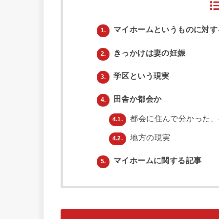
マイホームというものに対す
1.
きっかけは妻の妊娠
2.
学区という現実
3.
田舎か都会か
4.
都会に住んで分かった、
4.1.
地方の現実
4.2.
マイホームに関する記事
5.