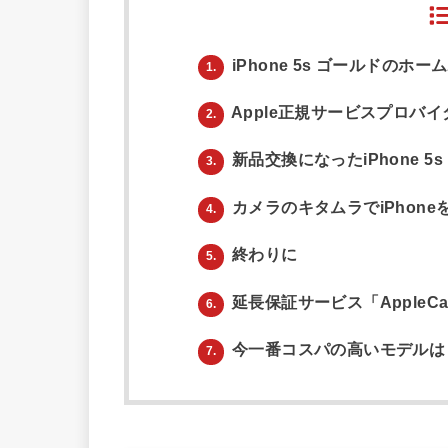
iPhone 5s ゴールドのホ
1.
Apple正規サービスプロバ
2.
新品交換になったiPhone 5s
3.
カメラのキタムラでiPhon
4.
終わりに
5.
延長保証サービス「AppleC
6.
今一番コスパの高いモデルは「iP
7.