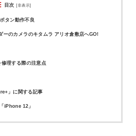
目次
[
非表示
]
ームボタン動作不良
イダーのカメラのキタムラ アリオ倉敷店へGO!
eを修理する際の注意点
are+」に関する記事
hone 12」