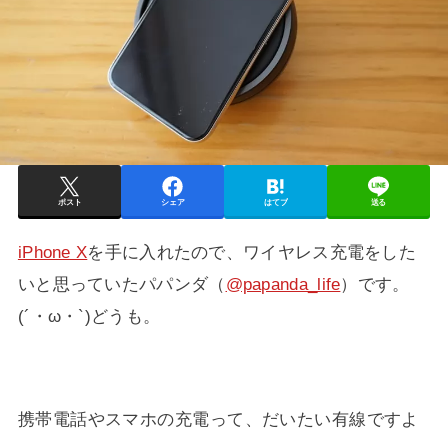
ポスト
シェア
はてブ
送る
iPhone X
を手に入れたので、ワイヤレス充電をした
いと思っていたパパンダ（
@papanda_life
）です。
(´・ω・`)どうも。
携帯電話やスマホの充電って、だいたい有線ですよ