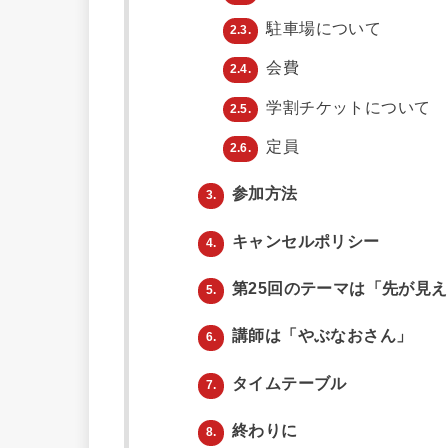
駐車場について
2.3.
会費
2.4.
学割チケットについて
2.5.
定員
2.6.
参加方法
3.
キャンセルポリシー
4.
第25回のテーマは「先が見
5.
講師は「やぶなおさん」
6.
タイムテーブル
7.
終わりに
8.