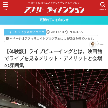
ヲタク目線のマニアックな本音レビューブログ
MENU
SEARCH
更新終了のお知らせ
2014.12.20
2016.07.22
アイドルライブ鑑賞ノウハウ
本ページはアフィリエイトプログラムによる収益を得ています。
チー
【体験談】ライブビューイングとは。映画館
でライブを見るメリット・デメリットと会場
の雰囲気