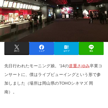
ポスト
シェア
はてブ
送る
先日行われたモーニング娘。’14の
道重さゆみ
卒業コ
ンサートに、僕はライブビューイングという形で参
加しました（場所は岡山県のTOHOシネマズ 岡
南）。