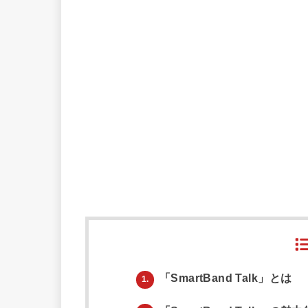
「SmartBand Talk」とは
1.