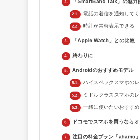
「SmartBand Talk」の魅
2.
電話の着信を通知してく
2.1.
時計が常時表示できる
2.2.
「Apple Watch」との比較
3.
終わりに
4.
Androidのおすすめモデル
5.
ハイスペックスマホのレ
5.1.
ミドルクラススマホのレ
5.2.
一緒に使いたいおすすめ
5.3.
ドコモでスマホを買うならオ
6.
注目の料金プラン「ahamo
7.