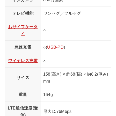
テレビ機能
ワンセグ／フルセグ
おサイフケータ
○
イ
急速充電
○(
USB-PD
)
ワイヤレス充電
×
158(高さ) × 約68(幅) × 約8.2(厚み)
サイズ
mm
重量
164g
LTE通信速度(受
最大1576Mbps
信)