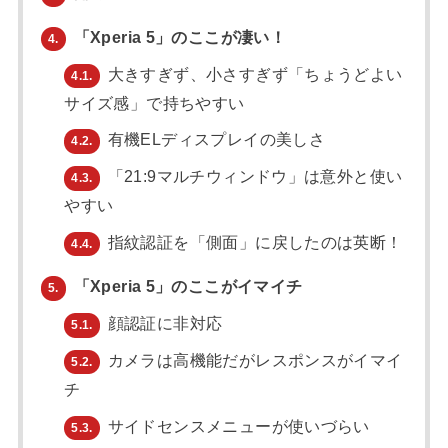
「Xperia 5」のここが凄い！
4.
大きすぎず、小さすぎず「ちょうどよい
4.1.
サイズ感」で持ちやすい
有機ELディスプレイの美しさ
4.2.
「21:9マルチウィンドウ」は意外と使い
4.3.
やすい
指紋認証を「側面」に戻したのは英断！
4.4.
「Xperia 5」のここがイマイチ
5.
顔認証に非対応
5.1.
カメラは高機能だがレスポンスがイマイ
5.2.
チ
サイドセンスメニューが使いづらい
5.3.