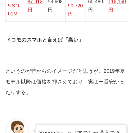
87,912
58,608
60,480
116,160
5 SO-
90,720
円
円
円
円
01M
円
ドコモのスマホと言えば「高い」
というのが昔からのイメージだと思うが、2019年夏
モデル以降は価格を押さえており、実は一番安かっ
たりする。