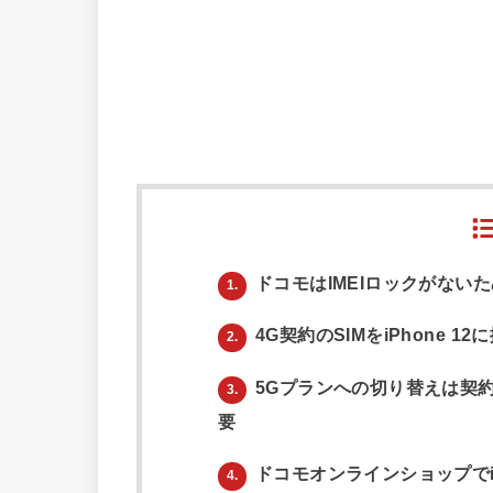
ドコモはIMEIロックがない
1.
4G契約のSIMをiPhone 1
2.
5Gプランへの切り替えは契約変
3.
要
ドコモオンラインショップでiP
4.