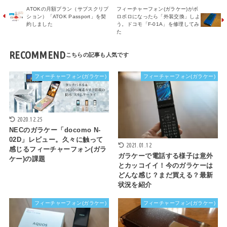
ATOKの月額プラン（サブスクリプ
フィーチャーフォン(ガラケー)がボ
ション）「ATOK Passport」を契
ロボロになったら「外装交換」しよ
約しました
う。ドコモ「F-01A」を修理してみ
た
RECOMMEND
フィーチャーフォン(ガラケー)
フィーチャーフォン(ガラケー)
2020.12.25
NECのガラケー「docomo N-
02D」レビュー。久々に触って
2021.01.12
感じるフィーチャーフォン(ガラ
ガラケーで電話する様子は意外
ケー)の課題
とカッコイイ！今のガラケーは
どんな感じ？まだ買える？最新
状況を紹介
フィーチャーフォン(ガラケー)
フィーチャーフォン(ガラケー)