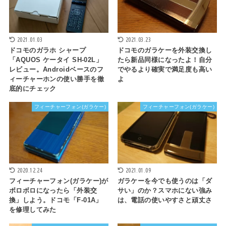
2021.01.03
2021.03.23
ドコモのガラホ シャープ
ドコモのガラケーを外装交換し
「AQUOS ケータイ SH-02L」
たら新品同様になったよ！自分
レビュー。Androidベースのフ
でやるより確実で満足度も高い
ィーチャーホンの使い勝手を徹
よ
底的にチェック
フィーチャーフォン(ガラケー)
フィーチャーフォン(ガラケー)
2020.12.24
2021.01.09
フィーチャーフォン(ガラケー)が
ガラケーを今でも使うのは「ダ
ボロボロになったら「外装交
サい」のか？スマホにない強み
換」しよう。ドコモ「F-01A」
は、電話の使いやすさと頑丈さ
を修理してみた