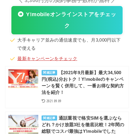
＼ 3,300円分の契約事務手数料が無料 ／
Y!mobileオンラインストアをチェッ
ク
大手キャリア並みの通信速度でも、月3,000円以下
で使える
最新キャンペーンをチェック
【2021年9月最新】最大34,500
関連記事
円(税込)分おトク！Y!mobileのキャンペ
ーンを賢く併用して、一番お得な契約方
法を紹介！
2021.09.09
通話重視で格安SIMを選ぶなら
関連記事
どれ？かけ放題3社を徹底比較！2年間の
総額でコスパ最強はY!mobileでした