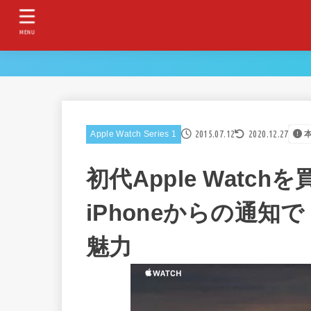
MENU
2015.07.12
2020.12.27
Apple Watch Series 1
初代Apple Wat
iPhoneからの通
魅力