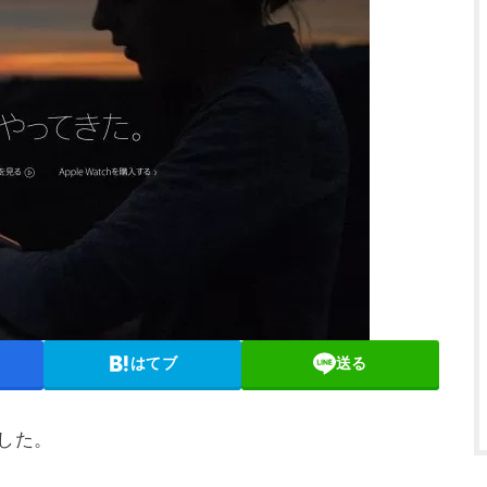
はてブ
送る
入した。