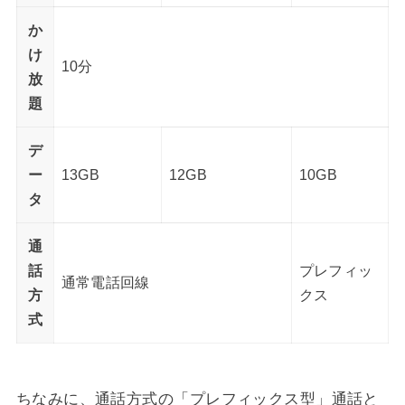
か
け
10分
放
題
デ
ー
13GB
12GB
10GB
タ
通
話
プレフィッ
通常電話回線
方
クス
式
ちなみに、通話方式の「プレフィックス型」通話と