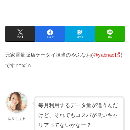
ポスト
シェア
はてブ
送る
元家電量販店ケータイ担当のやぶなお(
@yabnao
)
です∩^ω^∩
毎月利用するデータ量が違うんだ
けど、それでもコスパが良いキャ
ゆりちぇる
リアってないかなー？