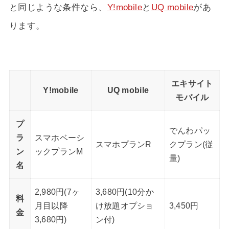
と同じような条件なら、
Y!mobile
と
UQ mobile
があ
ります。
エキサイト
Y!mobile
UQ mobile
モバイル
プ
でんわパッ
ラ
スマホベーシ
スマホプランR
クプラン(従
ン
ックプランM
量)
名
2,980円(7ヶ
3,680円(10分か
料
月目以降
け放題オプショ
3,450円
金
3,680円)
ン付)