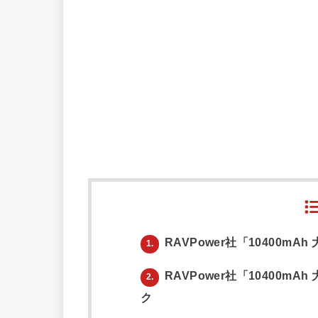
RAVPower社「10400m
1.
RAVPower社「10400
2.
ク