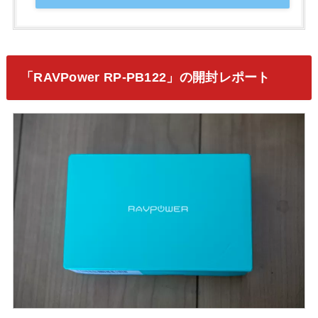
「RAVPower RP-PB122」の開封レポート