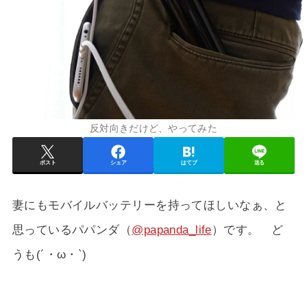
反対向きだけど、やってみた
ポスト
シェア
はてブ
送る
妻にもモバイルバッテリーを持ってほしいなぁ、と
思っているパパンダ（
@papanda_life
）です。 ど
うも(´・ω・`)