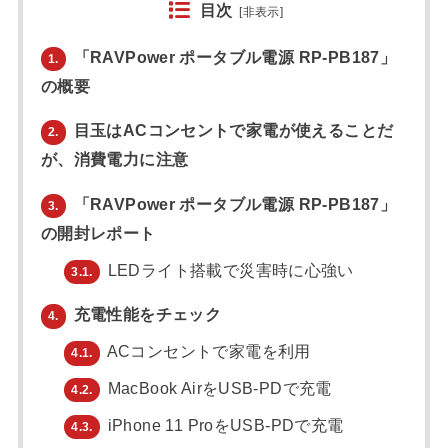
目次
[
非表示
]
「RAVPower ポータブル電源 RP-PB187」
1.
の概要
目玉はACコンセントで家電が使えることだ
2.
が、消費電力に注意
「RAVPower ポータブル電源 RP-PB187」
3.
の開封レポート
LEDライト搭載で災害時に心強い
3.1.
充電性能をチェック
4.
ACコンセントで家電を利用
4.1.
MacBook AirをUSB-PDで充電
4.2.
iPhone 11 ProをUSB-PDで充電
4.3.