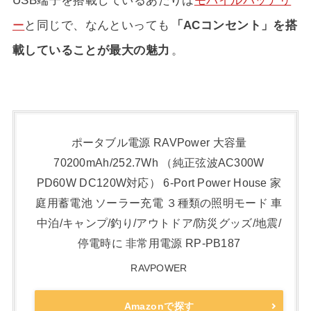
USB端子を搭載しているあたりは
モバイルバッテリ
ー
と同じで、なんといっても
「ACコンセント」を搭
載していることが最大の魅力
。
ポータブル電源 RAVPower 大容量
70200mAh/252.7Wh （純正弦波AC300W
PD60W DC120W対応） 6-Port Power House 家
庭用蓄電池 ソーラー充電 ３種類の照明モード 車
中泊/キャンプ/釣り/アウトドア/防災グッズ/地震/
停電時に 非常用電源 RP-PB187
RAVPOWER
Amazonで探す