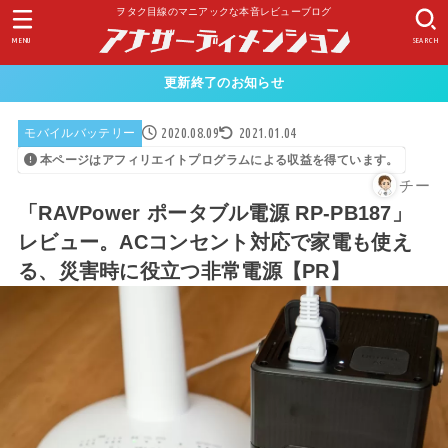
ヲタク目線のマニアックな本音レビューブログ
MENU
SEARCH
更新終了のお知らせ
2020.08.09
2021.01.04
モバイルバッテリー
本ページはアフィリエイトプログラムによる収益を得ています。
チー
「RAVPower ポータブル電源 RP-PB187」
レビュー。ACコンセント対応で家電も使え
る、災害時に役立つ非常電源【PR】