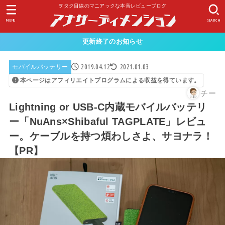
ヲタク目線のマニアックな本音レビューブログ
MENU
SEARCH
更新終了のお知らせ
2019.04.12
2021.01.03
モバイルバッテリー
本ページはアフィリエイトプログラムによる収益を得ています。
チー
Lightning or USB-C内蔵モバイルバッテリ
ー「NuAns×Shibaful TAGPLATE」レビュ
ー。ケーブルを持つ煩わしさよ、サヨナラ！
【PR】