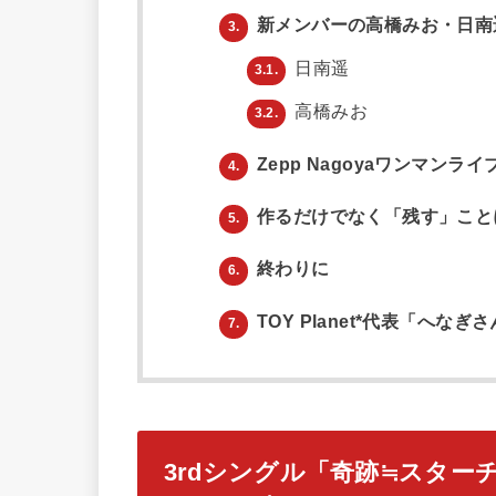
新メンバーの高橋みお・日南
3.
日南遥
3.1.
高橋みお
3.2.
Zepp Nagoyaワンマンラ
4.
作るだけでなく「残す」こと
5.
終わりに
6.
TOY Planet*代表「へな
7.
3rdシングル「奇跡≒スター