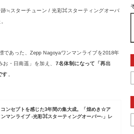
奇跡≒スターチューン / 光彩⌘スターティングオーバ
た。
であった、Zepp Nagoyaワンマンライブを2018年
橋みお・日南遥」を加え、
7名体制になって「再出
です
。
うコンセプトを感じた3年間の集大成。「煌めき☆ア
dワンマンライブ -光彩⌘スターティングオーバー-」レ