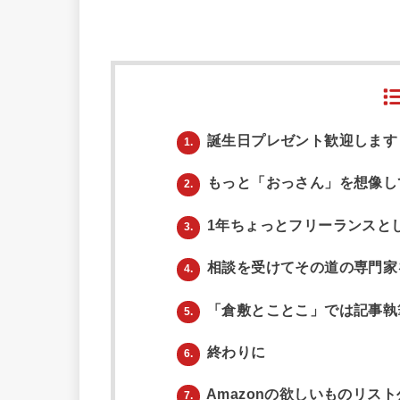
誕生日プレゼント歓迎します
1.
もっと「おっさん」を想像し
2.
1年ちょっとフリーランスと
3.
相談を受けてその道の専門家
4.
「倉敷とことこ」では記事執
5.
終わりに
6.
Amazonの欲しいものリス
7.