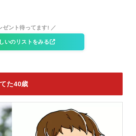
レゼント待ってます! ／
しいのリストをみる
てた40歳