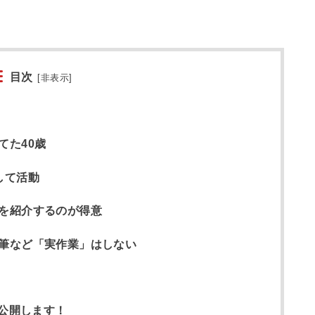
目次
[
非表示
]
てた40歳
して活動
を紹介するのが得意
筆など「実作業」はしない
ト公開します！