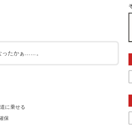
なったかぁ……。
道に乗せる
確保