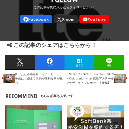
この記事のシェアはこちらから！
ポスト
シェア
はてブ
送る
折りたたみ踏み台「セノ・ビー」。
「SUPER☆GiRLS Live Tour 2013
子供にも使えて収納が便利な事が魅
～Celebration～ at 広島アステール
力
プラザ」ライブレポート【後編】
RECOMMEND
レビュー
レビュー