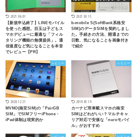
2021.06.01
2021.03.15
【新規申込終了】LINEモバイル
b-mobile S(SoftBank系格安
を使った感想。目玉は子どもス
SIM)のデータSIMを契約しまし
マホデビューに最適な「フィル
た。手続きの方法、開通までの
タリング機能の無償提供」。通
日数、気になることを画像付き
信速度など気になることを本音
で紹介
でレビュー【PR】
レビュー
レビュー
2020.12.21
2019.05.19
MVNO(格安SIM)の「PairGB
カーナビ用車載スマホの格安
SIM」でSIMフリーiPhone・
SIMはどれがいい？マルチキャ
iPad体制は現実的か
リア対応で安価な「nuroモバイ
ル」がおすすめ
レビュー
レビュー