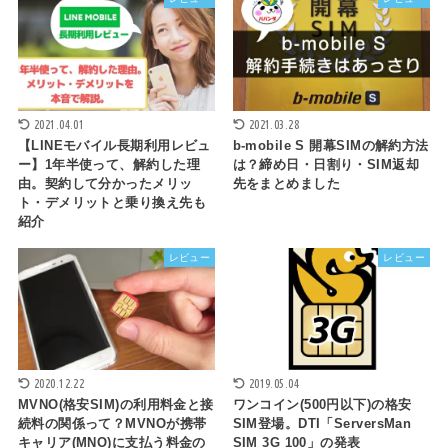
2021.04.01
2021.03.28
【LINEモバイル長期利用レビュ
b-mobile S 開幕SIMの解約方法
ー】1年半使って、解約した理
は？締め日・日割り・SIM返却
由。契約して分かったメリッ
先をまとめました
ト・デメリットと乗り換え先も
紹介
レビュー
レビュー
2020.12.22
2019.05.04
MVNO(格安SIM)の利用料金と接
ワンコイン(500円以下)の格安
続料の関係って？MVNOが携帯
SIM登場。DTI「ServersMan
キャリア(MNO)に支払う料金の
SIM 3G 100」の発表