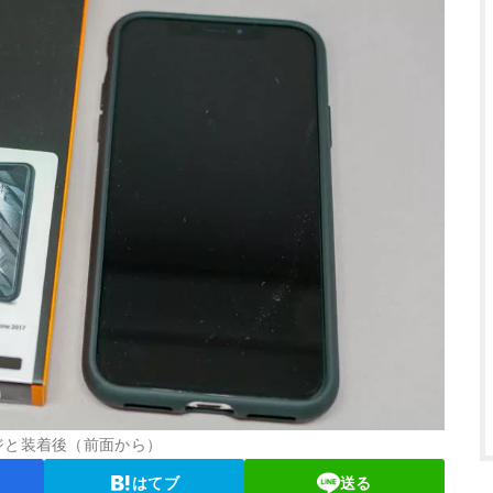
ジと装着後（前面から）
はてブ
送る