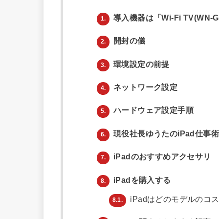
導入機器は「Wi-Fi TV(WN-G
1.
開封の儀
2.
環境設定の前提
3.
ネットワーク設定
4.
ハードウェア設定手順
5.
現役社長ゆうたのiPad仕事
6.
iPadのおすすめアクセサリ
7.
iPadを購入する
8.
iPadはどのモデルのコ
8.1.