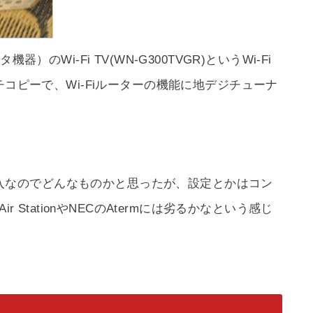
のWi-Fi TV(WN-G300TVGR)というWi-Fi
チコピーで、Wi-Fiルーターの機能に地デジチューナ
は初購入なのでどんなものかと思ったが、設定とかはコン
 StationやNECのAtermには劣るかなという感じ