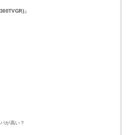
300TVGR)」
術
スパが高い？