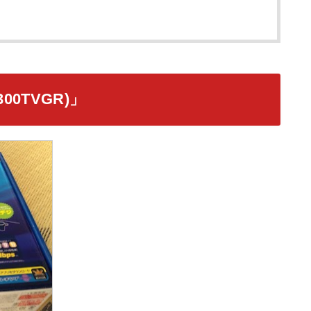
300TVGR)」