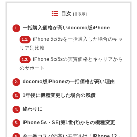
目次
[
非表示
]
一括購入価格が高いdocomo版iPhone
1.
iPhone 5c/5sを一括購入した場合のキャ
1.1.
リア別比較
iPhone 5c/5sの実質価格とキャリアから
1.2.
のサポート
docomo版iPhoneの一括価格が高い理由
2.
1年後に機種変更した場合の残債
3.
終わりに
4.
iPhone 5s・SE(第1世代)からの機種変更
5.
今一番コスパの高いモデルは「iPhone 12」
6.