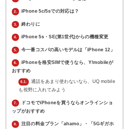
iPhone 5c/5sでの対応は？
2.
終わりに
3.
iPhone 5s・SE(第1世代)からの機種変更
4.
今一番コスパの高いモデルは「iPhone 12」
5.
iPhoneを格安SIMで使うなら、Y!mobileが
6.
おすすめ
通話をあまり使わないなら、UQ mobile
6.1.
も視野に入れてみよう
ドコモでiPhoneを買うならオンラインショ
7.
ップがおすすめ
注目の料金プラン「ahamo」・「5Gギガホ
8.