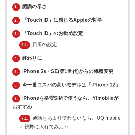
認識の早さ
1.
「Touch ID」に感じるAppleの哲学
2.
「Touch ID」のお勧め設定
3.
目玉の設定
3.1.
終わりに
4.
iPhone 5s・SE(第1世代)からの機種変更
5.
今一番コスパの高いモデルは「iPhone 12」
6.
iPhoneを格安SIMで使うなら、Y!mobileが
7.
おすすめ
通話をあまり使わないなら、UQ mobile
7.1.
も視野に入れてみよう