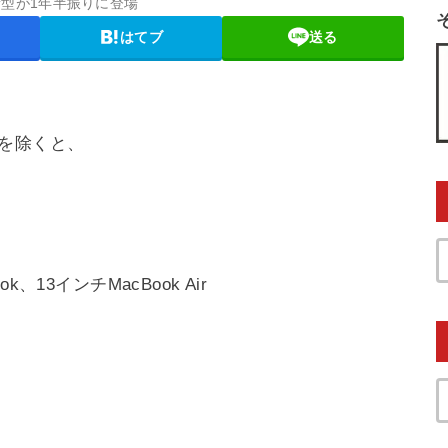
の新型が1年半振りに登場
はてブ
送る
を除くと、
k、13インチMacBook Air