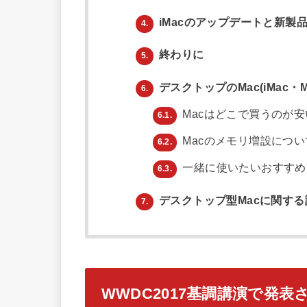
iMacのアップデートと新製品i
4.
終わりに
5.
デスクトップのMac(iMac・M
6.
Macはどこで買うのが
6.1.
Macのメモリ増設につい
6.2.
一緒に使いたいおすすめ
6.3.
デスクトップ型Macに関する
7.
WWDC2017基調講演で発