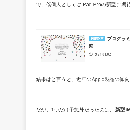
で、僕個人としてはiPad Proの新型に
プログラミ
関連記事
察
2021.01.02
結果はと言うと、近年のApple製品の傾向
だが、1つだけ予想外だったのは、
新型i