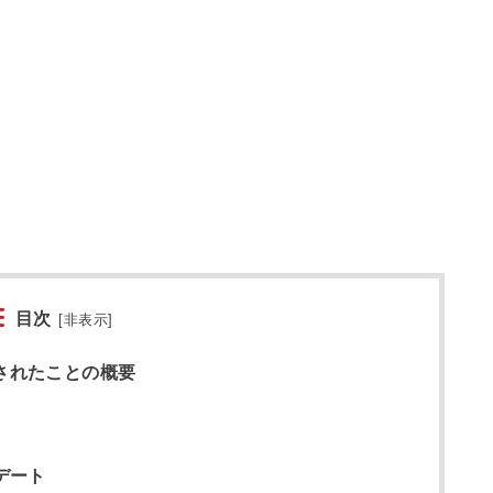
目次
[
非表示
]
表されたことの概要
プデート