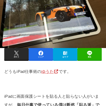
ポスト
シェア
はてブ
送る
どうもiPad仕事術の
ゆうた
です。
iPadに画面保護シートを貼る人と貼らない人がいま
すが、
毎日仕事で使っている僕は断然「貼る派」で