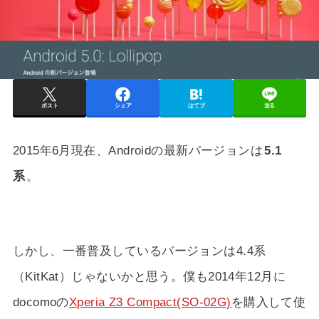
ポスト
シェア
はてブ
送る
2015年6月現在、Androidの最新バージョンは
5.1
系
。
しかし、一番普及しているバージョンは4.4系
（KitKat）じゃないかと思う。僕も2014年12月に
docomoの
Xperia Z3 Compact(SO-02G)
を購入して使