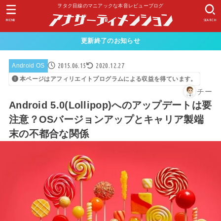
ヲタク目線のマニアックな本音レビューブログ
MENU
SEARCH
更新終了のお知らせ
2015.06.15
2020.12.27
Android OS
本ページはアフィリエイトプログラムによる収益を得ています。
チー
Android 5.0(Lollipop)へのアップデートは要
注意？OSバージョンアップとキャリア製端
末の不都合な関係