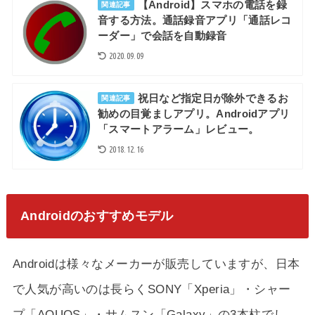
【Android】スマホの電話を録
関連記事
音する方法。通話録音アプリ「通話レコ
ーダー」で会話を自動録音
2020.09.09
祝日など指定日が除外できるお
関連記事
勧めの目覚ましアプリ。Androidアプリ
「スマートアラーム」レビュー。
2018.12.16
Androidのおすすめモデル
Androidは様々なメーカーが販売していますが、日本
で人気が高いのは長らくSONY「Xperia」・シャー
プ「AQUOS」・サムスン「Galaxy」の3本柱でし