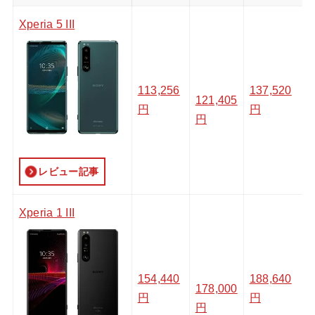
Xperia 5 III
113,256
137,520
121,405
円
円
円
レビュー記事
Xperia 1 III
154,440
188,640
178,000
円
円
円