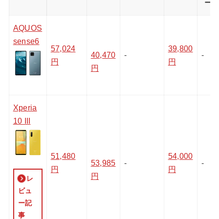
ー
AQUOS
sense6
57,024
39,800
40,470
-
-
円
円
円
Xperia
10 III
51,480
54,000
53,985
-
-
円
円
円
レ
ビュ
ー記
事