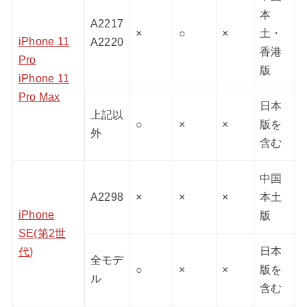
本
A2217
×
○
×
土・
iPhone 11
A2220
香港
Pro
版
iPhone 11
Pro Max
日本
上記以
○
×
×
版を
外
含む
中国
A2298
×
×
×
本土
iPhone
版
SE(第2世
日本
代)
全モデ
○
×
×
版を
ル
含む