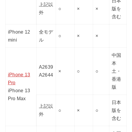
日本
上記以
○
×
×
版を
外
含む
iPhone 12
全モデ
○
×
×
mini
ル
中国
本
A2639
×
○
○
土・
iPhone 13
A2644
香港
Pro
版
iPhone 13
Pro Max
日本
上記以
○
×
○
版を
外
含む