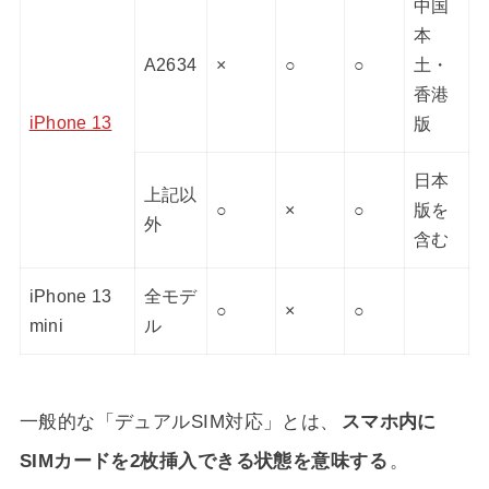
中国
本
A2634
×
○
○
土・
香港
iPhone 13
版
日本
上記以
○
×
○
版を
外
含む
iPhone 13
全モデ
○
×
○
mini
ル
一般的な「デュアルSIM対応」とは、
スマホ内に
SIMカードを2枚挿入できる状態を意味する
。