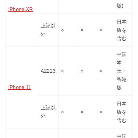
版)
iPhone XR
日本
上記以
○
×
×
版を
外
含む
中国
本
A2223
×
○
×
土・
香港
iPhone 11
版
日本
上記以
○
×
×
版を
外
含む
中国