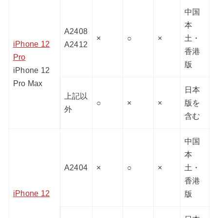
中国
本
A2408
×
○
×
土・
iPhone 12
A2412
香港
Pro
版
iPhone 12
Pro Max
日本
上記以
○
×
×
版を
外
含む
中国
本
A2404
×
○
×
土・
香港
iPhone 12
版