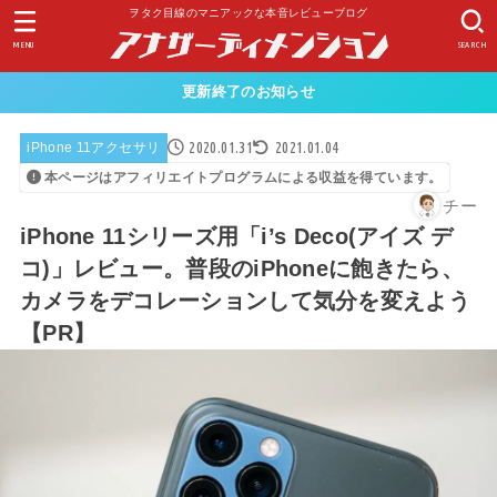
ヲタク目線のマニアックな本音レビューブログ
MENU
SEARCH
更新終了のお知らせ
2020.01.31
2021.01.04
iPhone 11アクセサリ
本ページはアフィリエイトプログラムによる収益を得ています。
チー
iPhone 11シリーズ用「i’s Deco(アイズ デ
コ)」レビュー。普段のiPhoneに飽きたら、
カメラをデコレーションして気分を変えよう
【PR】