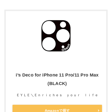
i’s Deco for iPhone 11 Pro/11 Pro Max
(BLACK)
ＥＹＬＥ＼Ｅｎｒｉｃｈｅｓ ｙｏｕｒ ｌｉｆｅ
Amazonで探す