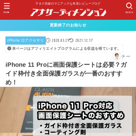
ヲタク目線のマニアックな本音レビューブログ
MENU
SEARCH
更新終了のお知らせ
2020.03.29
2021.12.17
iPhone 11アクセサリ
本ページはアフィリエイトプログラムによる収益を得ています。
チー
iPhone 11 Proに画面保護シートは必要？ガ
イド枠付き全面保護ガラスが一番のおすす
め！