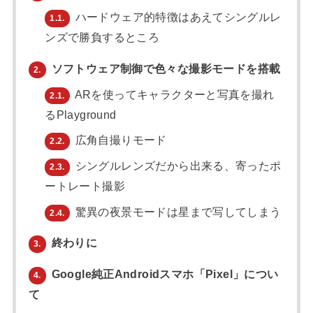
ハードウェア的特徴はあえてシングルレ
1.1.
ンズで勝負するところ
ソフトウェア制御で色々な撮影モードを搭載
2.
ARを使ってキャラクターと写真を撮れ
2.1.
るPlayground
広角自撮りモード
2.2.
シングルレンズだから出来る、寄ったポ
2.3.
ートレート撮影
驚異の夜景モードは星まで写してしまう
2.4.
終わりに
3.
Google純正Androidスマホ「Pixel」につい
4.
て