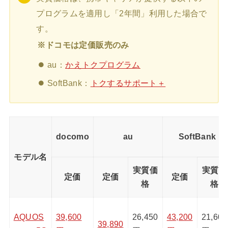
プログラムを適用し「2年間」利用した場合で
す。
※ドコモは定価販売のみ
au：
かえトクプログラム
SoftBank：
トクするサポート＋
docomo
au
SoftBank
モデル名
実質価
実質価
定価
定価
定価
格
格
AQUOS
39,600
26,450
43,200
21,600
39,890